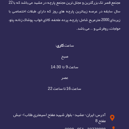
مجتمع قصر تک بزرگترین و مجلل ترین مجتمع پارچه در مشهد می باشد که با 22
سال سابقه در عرصه زیباترین پارچه های روز که دارای طبقات اختصاصی با
زیربنای 2000 مترمربع شامل: پارچه، پرده، ملحفه، کالای خواب، پوشاک زنانه، پتو،
حولجات، روفرشی و … می باشد.
ساعت
کاری
:
صبح
ساعت 9 تا 14:30
عصر
ساعت 16 تا ساعت 22
آدرس: ایران- مشهد- بلوار شهید مفتح (سیمتری طلاب)- نبش
مفتح 8