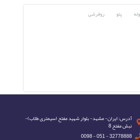
له
پتو
روفرشی
آدرس: ایران- مشهد- بلوار شهید مفتح (سیمتری طلاب)-
نبش مفتح 8
32778888 - 051 - 0098