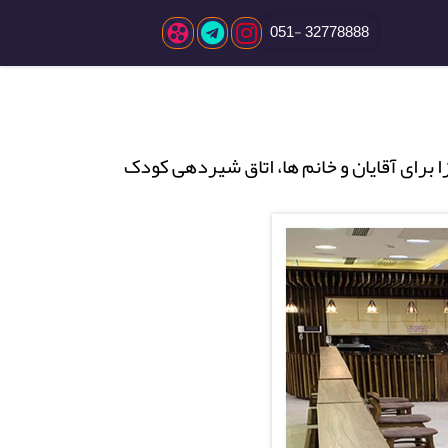
32778888 -051
برای آقایان و خانم ها، اتاق شیردهی کودک