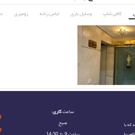
کافی شاپ
وسایل بازی
لباس زنانه
رومیزی
حو
ساعت
کاری
:
صبح
 که با
ساعت 9 تا 14:30
اصی با